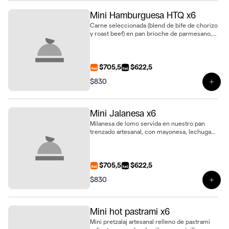
Mini Hamburguesa HTQ x6
Carne seleccionada (blend de bife de chorizo
y roast beef) en pan brioche de parmesano,
con mayonesa, queso dambo, cebolla dorada
y panceta crocante. Un bocado gourmet con
el sello HTQ, presentación mini
$705,5
$622,5
$830
Ver 
Mini Jalanesa x6
Milanesa de lomo servida en nuestro pan
trenzado artesanal, con mayonesa, lechuga
fresca, tomate y huevo. Un clásico en formato
mini, ideal para eventos o regalar,
presuentado en bandeja de 6 unidades
$705,5
$622,5
$830
Ver 
Mini hot pastrami x6
Mini pretzalaj artesanal relleno de pastrami