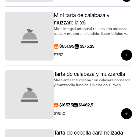
Mini tarta de calabaza y
muzzarella x6
Masa integral artesanal rellena con calabaza
asada y muzzarella fundida. Sabor clásico y
suave en formato mini, presentada en bandeja
de 6 unidades
$651,95
$575,25
$767
Ver 
Tarta de calabaza y muzzarella
Masa artesanal rellena con calabaza horneada
y muzzarella fundida. Un clásico suave y
sabroso en tamaño de 28 cm, ideal para
compartir
$1657,5
$1462,5
$1950
Ver 
Tarta de cebolla caramelizada