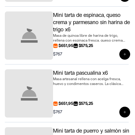
Mini tarta de espinaca, queso
crema y parmesano sin harina de
trigo x6
Masa de quinoa libre de harina de trigo,
rellena con espinaca fresca, queso crema
suave y parmesano gratinado. Una opción
$651,95
$575,25
distinta y deliciosa en formato mini tarta,
$767
presentado en bandeja de 6 unidades
Ver 
Mini tarta pascualina x6
Masa artesanal rellena con acelga fresca,
huevo y condimentos caseros. La clásica
pascualina en un práctico formato mini,
presentada en bandeja de 6 unidades
$651,95
$575,25
$767
Ver 
Mini tarta de puerro y salmòn sin