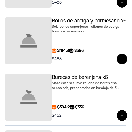
$488
Ver 
Bollos de acelga y parmesano x6
Seis bollos esponjosos rellenos de acelga
fresca y parmesano
$414,8
$366
$488
Ver 
Burecas de berenjena x6
Masa casera suave rellena de berenjena
especiada, presentadas en bandeja de 6
unidades
$384,2
$339
$452
Ver 