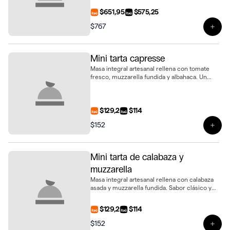
bandeja de 6 unidades
$651,95
$575,25
$767
Ver 
Mini tarta capresse
Masa integral artesanal rellena con tomate
fresco, muzzarella fundida y albahaca. Un
clásico capresse en formato mini
$129,2
$114
$152
Ver 
Mini tarta de calabaza y
muzzarella
Masa integral artesanal rellena con calabaza
asada y muzzarella fundida. Sabor clásico y
suave en formato mini
$129,2
$114
$152
Ver 