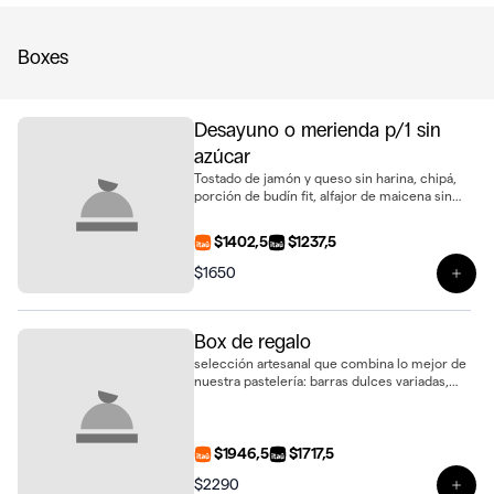
Boxes
Desayuno o merienda p/1 sin
azúcar
Tostado de jamón y queso sin harina, chipá,
porción de budín fit, alfajor de maicena sin
azúcar y jugo de naranja natural. Una opción
saludable, ideal para regalar
$1402,5
$1237,5
$1650
Ver 
Box de regalo
selección artesanal que combina lo mejor de
nuestra pastelería: barras dulces variadas,
delicados alfajores, galletas de sésamo y 2
biscotti de vainilla, presentados en una caja
lista para regalar
$1946,5
$1717,5
$2290