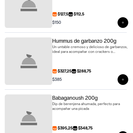
$127,5
$112,5
$150
Ver 
Hummus de garbanzo 200g
Un untable cremoso y delicioso de garbanzos,
ideal para acompañar con crackers o
vegetales.
$327,25
$288,75
$385
Ver 
Babaganoush 200g
Dip de berenjena ahumada, perfecto para
acompañar una picada
$395,25
$348,75