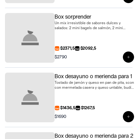
Ver 
Box sorprender
Un mix irresistible de sabores dulces y
salados: 2 mini bagels de salmón, 2 mini
baguettines de jamón crudo, 2 mini
sándwiches de pan de nuez con jamón y
queso, 2 mini sándwiches de pollo con
tomate, huevo duro y mayonesa, 2 mini
$2371,5
$2092,5
scones de queso, 2 bollos, 2 mini tartaletas de
$2790
limón y merengue, 2 budincitos de limón y
Ver 
amapola, 2 alfajores de vainilla, 2 cookies
medianas, 2 brownies con dulce de leche y
ganache, 2 bowls de frutas frescas y 2 jugos
Box desayuno o merienda para 1
de naranja natural
Tostado de jamón y queso en pan de pita, scon
con mermelada casera y queso untable, budín
marmolado, alfajor de cookie con dulce de
leche, 3 biscotti de vainilla y jugo de naranja
fresco
$1436,5
$1267,5
$1690
Ver 
Box desayuno o merienda para 2