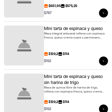
formato mini, presentado en bandeja de 6
$651,95
$575,25
unidades
$767
Ver 
Mini tarta de espinaca y queso
Masa integral artesanal rellena con espinaca
fresca, queso crema suave y parmesano
fundido. Un bocado sabroso y delicado en
formato mini
$129,2
$114
$152
Ver 
Mini tarta de espinaca y queso
sin harina de trigo
Masa de quinoa libre de harina de trigo,
rellena con espinaca fresca, queso crema
suave y parmesano gratinado. Una opción
distinta y deliciosa en formato mini tarta
$129,2
$114
$152
Ver 