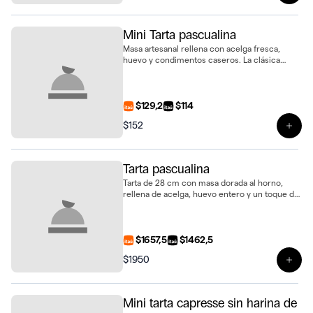
Mini Tarta pascualina
Masa artesanal rellena con acelga fresca,
huevo y condimentos caseros. La clásica
pascualina en un práctico formato mini
$129,2
$114
$152
Ver 
Tarta pascualina
Tarta de 28 cm con masa dorada al horno,
rellena de acelga, huevo entero y un toque de
especias. La receta uruguaya más tradicional
con un acabado gourmet
$1657,5
$1462,5
$1950
Ver 
Mini tarta capresse sin harina de