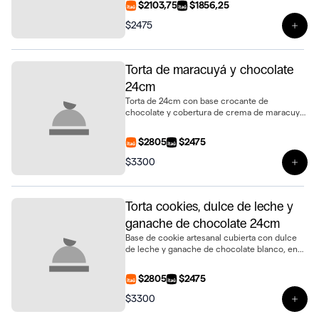
$2103,75
$1856,25
$2475
Ver 
Torta de maracuyá y chocolate
24cm
Torta de 24cm con base crocante de
chocolate y cobertura de crema de maracuyá.
Fresca, equilibrada y deliciosa para compartir
$2805
$2475
$3300
Ver 
Torta cookies, dulce de leche y
ganache de chocolate 24cm
Base de cookie artesanal cubierta con dulce
de leche y ganache de chocolate blanco, en
tamaño de 24cm de diámetro
$2805
$2475
$3300
Ver 