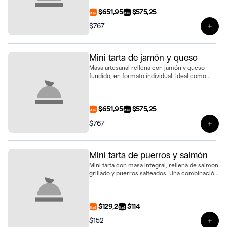
$651,95
$575,25
$767
Ver 
Mini tarta de jamón y queso
Masa artesanal rellena con jamón y queso
fundido, en formato individual. Ideal como
snack o para complementar tu pedido
$651,95
$575,25
$767
Ver 
Mini tarta de puerros y salmòn
Mini tarta con masa integral, rellena de salmón
grillado y puerros salteados. Una combinación
delicada y llena de sabor
$129,2
$114
$152
Ver 