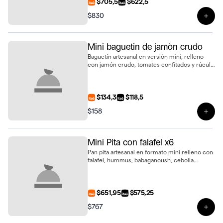
$705,5
$622,5
$830
Ver 
Mini baguetin de jamòn crudo
Baguetín artesanal en versión mini, relleno
con jamón crudo, tomates confitados y rúcula
fresca. Un bocado sabroso y sofisticado
$134,3
$118,5
$158
Ver 
Mini Pita con falafel x6
Pan pita artesanal en formato mini relleno con
falafel, hummus, babaganoush, cebolla
morada encurtida y pepino encurtido. Bandeja
de 6 unidades, fresca y saludable
$651,95
$575,25
$767
Ver p