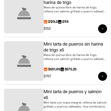
harina de trigo
Masa de quinoa libre de harina de trigo,
rellena con salmón grillado y puerro salteado.
Un bocado distinto y gourmet en formato mini
$129,2
$114
$152
Ver 
Mini tarta de puerros sin harina
de trigo x6
Masa de quinoa libre de harina de trigo,
rellena con salmón grillado y puerro salteado.
Un bocado distinto y gourmet en formato
mini, presentada en bandeja de 6 unidades
$651,95
$575,25
$767
Ver 
Mini tarta de puerros y salmón
x6
Mini tarta con masa integral, rellena de salmón
grillado y puerros salteados. Una combinación
delicada y llena de sabor, presentada en