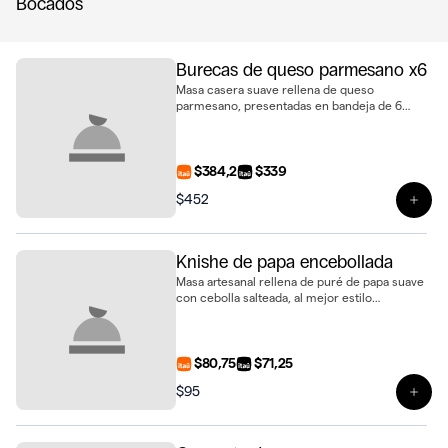
Bocados
Burecas de queso parmesano x6
Masa casera suave rellena de queso
parmesano, presentadas en bandeja de 6
unidades
$384,2
$339
$452
Ver 
Knishe de papa encebollada
Masa artesanal rellena de puré de papa suave
con cebolla salteada, al mejor estilo
tradicional
$80,75
$71,25
$95
Ver 