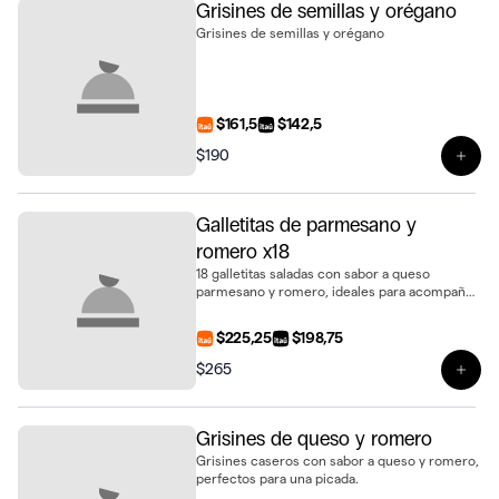
Grisines de semillas y orégano
Grisines de semillas y orégano
$161,5
$142,5
$190
Ver 
Galletitas de parmesano y
romero x18
18 galletitas saladas con sabor a queso
parmesano y romero, ideales para acompañar
dips o como snack.
$225,25
$198,75
$265
Ver 
Grisines de queso y romero
Grisines caseros con sabor a queso y romero,
perfectos para una picada.