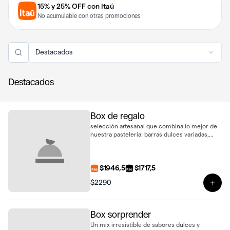
15% y 25% OFF con Itaú
No acumulable con otras promociones
Destacados
Destacados
Box de regalo
selección artesanal que combina lo mejor de
nuestra pastelería: barras dulces variadas,
delicados alfajores, galletas de sésamo y 2
biscotti de vainilla, presentados en una caja
lista para regalar
$1946,5
$1717,5
$2290
Ver 
Box sorprender
Un mix irresistible de sabores dulces y