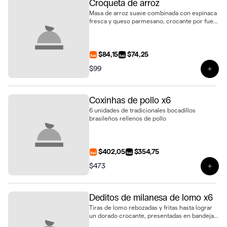
Croqueta de arroz
Masa de arroz suave combinada con espinaca
fresca y queso parmesano, crocante por fuera
y tierna por dentro
$84,15
$74,25
$99
Ver 
Coxinhas de pollo x6
6 unidades de tradicionales bocadillos
brasileños rellenos de pollo
$402,05
$354,75
$473
Ver 
Deditos de milanesa de lomo x6
Tiras de lomo rebozadas y fritas hasta lograr
un dorado crocante, presentadas en bandeja
de 6 unidades