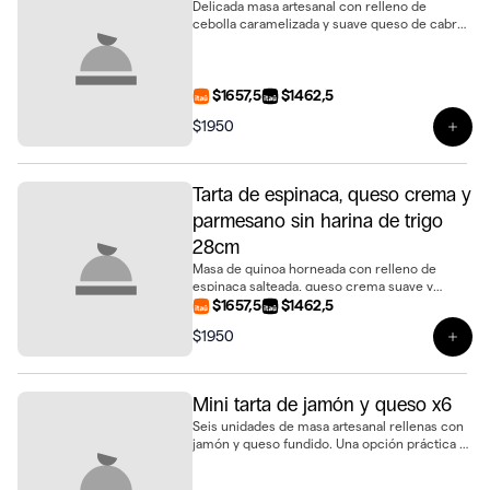
Delicada masa artesanal con relleno de
cebolla caramelizada y suave queso de cabra.
Una tarta elegante y llena de sabor en tamaño
de 28 cm
$1657,5
$1462,5
$1950
Ver 
Tarta de espinaca, queso crema y
parmesano sin harina de trigo
28cm
Masa de quinoa horneada con relleno de
espinaca salteada, queso crema suave y
parmesano gratinado. Una propuesta delicada
$1657,5
$1462,5
y sofisticada, libre de trigo, de 28cm
$1950
Ver 
Mini tarta de jamón y queso x6
Seis unidades de masa artesanal rellenas con
jamón y queso fundido. Una opción práctica y
sabrosa para compartir