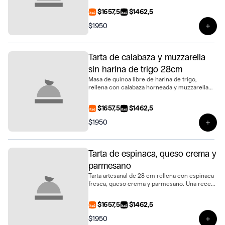
$1657,5
$1462,5
$1950
Ver 
Tarta de calabaza y muzzarella
sin harina de trigo 28cm
Masa de quinoa libre de harina de trigo,
rellena con calabaza horneada y muzzarella
fundida. Una versión diferente y sabrosa del
clásico, en tamaño de 28 cm
$1657,5
$1462,5
$1950
Ver 
Tarta de espinaca, queso crema y
parmesano
Tarta artesanal de 28 cm rellena con espinaca
fresca, queso crema y parmesano. Una receta
clásica, ideal para cualquier ocasión
$1657,5
$1462,5
$1950
Ver 