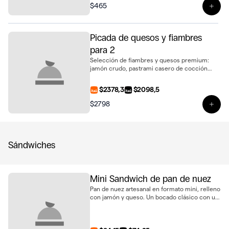
$465
Ver 
Picada de quesos y fiambres
para 2
Selección de fiambres y quesos premium:
jamón crudo, pastrami casero de cocción
lenta, queso dambo, queso de cabra, queso
massdam y queso azul. Acompañada con
$2378,3
$2098,5
dátiles, frutos secos y aceitunas marinadas.
Ideal para compartir entre dos o picar entre 4
$2798
Ver 
Sándwiches
Mini Sandwich de pan de nuez
Pan de nuez artesanal en formato mini, relleno
con jamón y queso. Un bocado clásico con un
toque gourmet