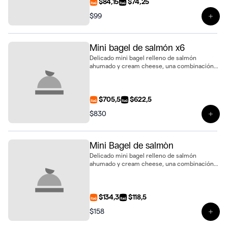
$84,15
$74,25
$99
Ver 
Mini bagel de salmón x6
Delicado mini bagel relleno de salmón
ahumado y cream cheese, una combinación
fresca y elegante para sorprender, presentado
en bandeja de 6 unidades
$705,5
$622,5
$830
Ver 
Mini Bagel de salmòn
Delicado mini bagel relleno de salmón
ahumado y cream cheese, una combinación
fresca y elegante para sorprender
$134,3
$118,5
$158
Ver 