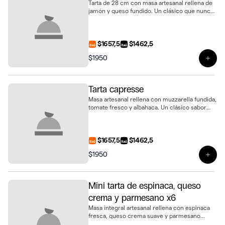
Tarta de 28 cm con masa artesanal rellena de
jamón y queso fundido. Un clásico que nunca
falla, ideal para compartir
$1657,5
$1462,5
$1950
Ver 
Tarta capresse
Masa artesanal rellena con muzzarella fundida,
tomate fresco y albahaca. Un clásico sabor
italiano en formato tarta de 28 cm, ideal para
compartir
$1657,5
$1462,5
$1950
Ver 
Mini tarta de espinaca, queso
crema y parmesano x6
Masa integral artesanal rellena con espinaca
fresca, queso crema suave y parmesano
fundido. Un bocado sabroso y delicado en