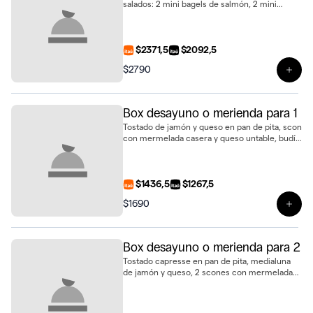
salados: 2 mini bagels de salmón, 2 mini
baguettines de jamón crudo, 2 mini
sándwiches de pan de nuez con jamón y
queso, 2 mini sándwiches de pollo con
tomate, huevo duro y mayonesa, 2 mini
$2371,5
$2092,5
scones de queso, 2 bollos, 2 mini tartaletas de
$2790
limón y merengue, 2 budincitos de limón y
Ver 
amapola, 2 alfajores de vainilla, 2 cookies
medianas, 2 brownies con dulce de leche y
ganache, 2 bowls de frutas frescas y 2 jugos
Box desayuno o merienda para 1
de naranja natural
Tostado de jamón y queso en pan de pita, scon
con mermelada casera y queso untable, budín
marmolado, alfajor de cookie con dulce de
leche, 3 biscotti de vainilla y jugo de naranja
fresco
$1436,5
$1267,5
$1690
Ver 
Box desayuno o merienda para 2
Tostado capresse en pan de pita, medialuna
de jamón y queso, 2 scones con mermelada
casera y queso untable, porción de carrot
cake, estuche de alfajores y 2 jugos de naranja
natural