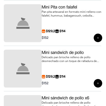
Mini Pita con falafel
Pan pita artesanal en formato mini relleno con
falafel, hummus, babaganoush, cebolla
morada encurtida y pepino encurtido. Fresca y
saludable
$129,2
$114
$152
Ver p
Mini sandwich de pollo
Delicado pan brioche relleno de pollo
desmechado con un toque de ralladura de
limón, cebolla morada encurtida, perejil
fresco y queso crema. Ideal para sorprender
en cualquier ocasión
$129,2
$114
$152
Ver 
Mini sándwich de pollo x6
Delicado pan brioche relleno de pollo