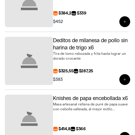
$384,2
$339
$452
Ver 
Deditos de milanesa de pollo sin
harina de trigo x6
Tira de lomo rebozada y frita hasta lograr un
dorado crocante
$325,55
$287,25
$383
Ver 
Knishes de papa encebollada x6
Masa artesanal rellena de puré de papa suave
con cebolla salteada, al mejor estilo
tradicional, presentada en bandeja de 6
unidades
$414,8
$366