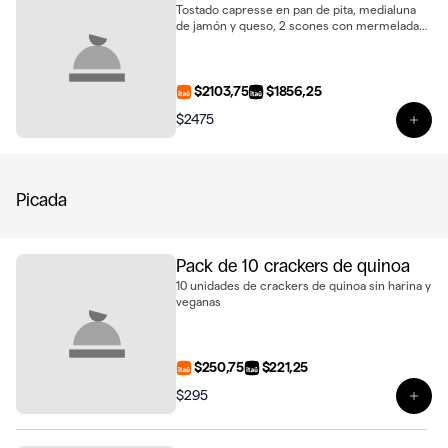
Tostado capresse en pan de pita, medialuna
de jamón y queso, 2 scones con mermelada
casera y queso untable, porción de carrot
cake, estuche de alfajores y 2 jugos de naranja
natural
$2103,75
$1856,25
$2475
Ver 
Picada
Pack de 10 crackers de quinoa
10 unidades de crackers de quinoa sin harina y
veganas
$250,75
$221,25
$295
Ver 