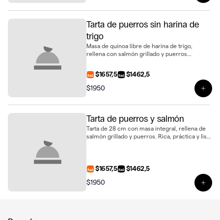
Tarta de puerros sin harina de
trigo
Masa de quinoa libre de harina de trigo,
rellena con salmón grillado y puerros
salteados. Una tarta de 28 cm sabrosa y
diferente, ideal para compartir
$1657,5
$1462,5
$1950
Ver 
Tarta de puerros y salmón
Tarta de 28 cm con masa integral, rellena de
salmón grillado y puerros. Rica, práctica y lista
para compartir
$1657,5
$1462,5
$1950
Ver 