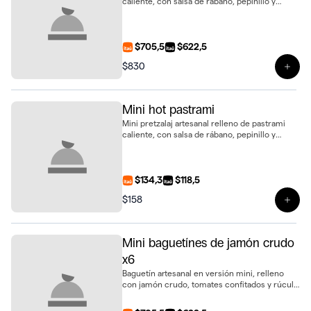
caliente, con salsa de rábano, pepinillo y
tomate fresco. Un bocado intenso y gourmet,
presentado en bandeja de 6 unidades
$705,5
$622,5
$830
Ver 
Mini hot pastrami
Mini pretzalaj artesanal relleno de pastrami
caliente, con salsa de rábano, pepinillo y
tomate fresco. Un bocado intenso y gourmet
$134,3
$118,5
$158
Ver 
Mini baguetínes de jamón crudo
x6
Baguetín artesanal en versión mini, relleno
con jamón crudo, tomates confitados y rúcula
fresca. Un bocado sabroso y sofisticado,
presentado en bandeja de 6 unidades