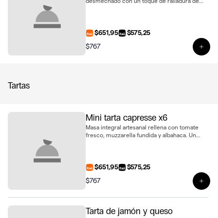
desmechado con un toque de ralladura de
limón, cebolla morada encurtida, perejil
fresco y queso crema. Ideal para sorprender
en cualquier ocasión, presentado en bandeja
de 6 unidades
$651,95
$575,25
$767
Ver 
Tartas
Mini tarta capresse x6
Masa integral artesanal rellena con tomate
fresco, muzzarella fundida y albahaca. Un
clásico capresse en formato mini, presentado
en bandeja de 6 unidades
$651,95
$575,25
$767
Ver 
Tarta de jamón y queso