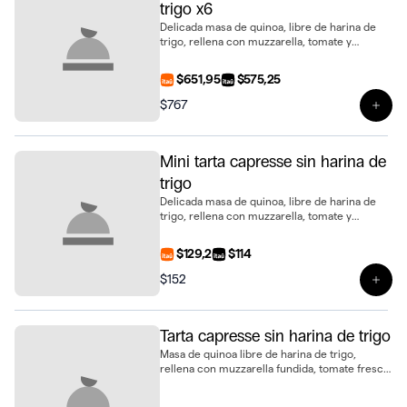
trigo x6
Delicada masa de quinoa, libre de harina de
trigo, rellena con muzzarella, tomate y
albahaca. Una opción ligera y saludable en
formato mini, presentado en bandeja de 6
$651,95
$575,25
unidades
$767
Ver 
Mini tarta capresse sin harina de
trigo
Delicada masa de quinoa, libre de harina de
trigo, rellena con muzzarella, tomate y
albahaca. Una opción ligera y saludable en
formato mini
$129,2
$114
$152
Ver 
Tarta capresse sin harina de trigo
Masa de quinoa libre de harina de trigo,
rellena con muzzarella fundida, tomate fresco
y albahaca. Una opción distinta y sabrosa en
tamaño de 28 cm, ideal para compartir