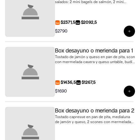
salados: 2 mini bagels de salmón, 2 mini
baguettines de jamón crudo, 2 mini
sándwiches de pan de nuez con jamón y
queso, 2 mini sándwiches de pollo con
tomate, huevo duro y mayonesa, 2 mini
$2371,5
$2092,5
scones de queso, 2 bollos, 2 mini tartaletas de
$2790
limón y merengue, 2 budincitos de limón y
Ver 
amapola, 2 alfajores de vainilla, 2 cookies
medianas, 2 brownies con dulce de leche y
ganache, 2 bowls de frutas frescas y 2 jugos
Box desayuno o merienda para 1
de naranja natural
Tostado de jamón y queso en pan de pita, scon
con mermelada casera y queso untable, budín
marmolado, alfajor de cookie con dulce de
leche, 3 biscotti de vainilla y jugo de naranja
fresco
$1436,5
$1267,5
$1690
Ver 
Box desayuno o merienda para 2
Tostado capresse en pan de pita, medialuna
de jamón y queso, 2 scones con mermelada
casera y queso untable, porción de carrot
cake, estuche de alfajores y 2 jugos de naranja
natural