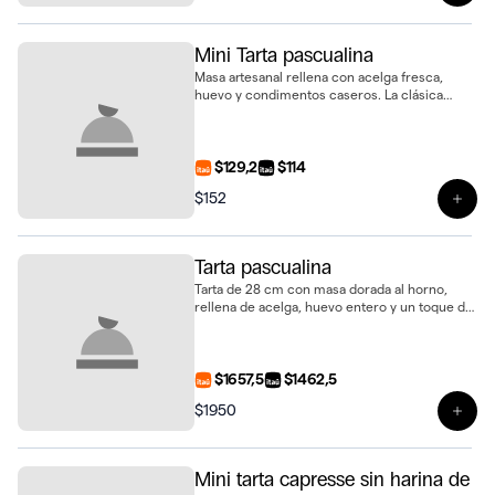
Mini Tarta pascualina
Masa artesanal rellena con acelga fresca,
huevo y condimentos caseros. La clásica
pascualina en un práctico formato mini
$129,2
$114
$152
Ver 
Tarta pascualina
Tarta de 28 cm con masa dorada al horno,
rellena de acelga, huevo entero y un toque de
especias. La receta uruguaya más tradicional
con un acabado gourmet
$1657,5
$1462,5
$1950
Ver 
Mini tarta capresse sin harina de