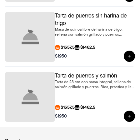
Tarta de puerros sin harina de
trigo
Masa de quinoa libre de harina de trigo,
rellena con salmón grillado y puerros
salteados. Una tarta de 28 cm sabrosa y
diferente, ideal para compartir
$1657,5
$1462,5
$1950
Ver 
Tarta de puerros y salmón
Tarta de 28 cm con masa integral, rellena de
salmón grillado y puerros. Rica, práctica y lista
para compartir
$1657,5
$1462,5
$1950
Ver 