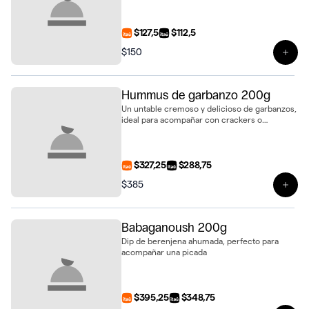
$127,5
$112,5
$150
Ver 
Hummus de garbanzo 200g
Un untable cremoso y delicioso de garbanzos,
ideal para acompañar con crackers o
vegetales.
$327,25
$288,75
$385
Ver 
Babaganoush 200g
Dip de berenjena ahumada, perfecto para
acompañar una picada
$395,25
$348,75