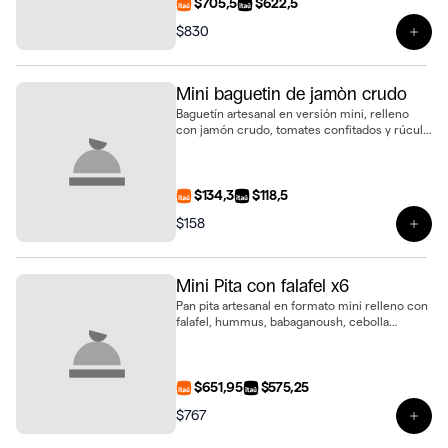
$705,5
$622,5
$830
Ver 
Mini baguetin de jamòn crudo
Baguetín artesanal en versión mini, relleno
con jamón crudo, tomates confitados y rúcula
fresca. Un bocado sabroso y sofisticado
$134,3
$118,5
$158
Ver 
Mini Pita con falafel x6
Pan pita artesanal en formato mini relleno con
falafel, hummus, babaganoush, cebolla
morada encurtida y pepino encurtido. Bandeja
de 6 unidades, fresca y saludable
$651,95
$575,25
$767
Ver p