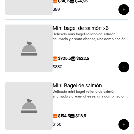
$84,15
$74,25
$99
Ver 
Mini bagel de salmón x6
Delicado mini bagel relleno de salmón
ahumado y cream cheese, una combinación
fresca y elegante para sorprender, presentado
en bandeja de 6 unidades
$705,5
$622,5
$830
Ver 
Mini Bagel de salmòn
Delicado mini bagel relleno de salmón
ahumado y cream cheese, una combinación
fresca y elegante para sorprender
$134,3
$118,5
$158
Ver 