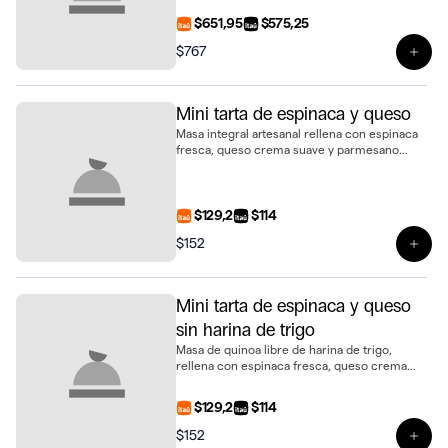
formato mini, presentado en bandeja de 6
$651,95
$575,25
unidades
$767
Ver 
Mini tarta de espinaca y queso
Masa integral artesanal rellena con espinaca
fresca, queso crema suave y parmesano
fundido. Un bocado sabroso y delicado en
formato mini
$129,2
$114
$152
Ver 
Mini tarta de espinaca y queso
sin harina de trigo
Masa de quinoa libre de harina de trigo,
rellena con espinaca fresca, queso crema
suave y parmesano gratinado. Una opción
distinta y deliciosa en formato mini tarta
$129,2
$114
$152
Ver 