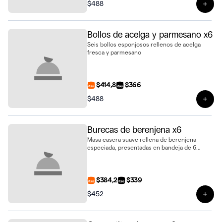
$488
Ver 
Bollos de acelga y parmesano x6
Seis bollos esponjosos rellenos de acelga
fresca y parmesano
$414,8
$366
$488
Ver 
Burecas de berenjena x6
Masa casera suave rellena de berenjena
especiada, presentadas en bandeja de 6
unidades
$384,2
$339
$452
Ver 