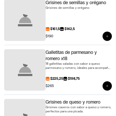
Grisines de semillas y orégano
Grisines de semillas y orégano
$161,5
$142,5
$190
Ver 
Galletitas de parmesano y
romero x18
18 galletitas saladas con sabor a queso
parmesano y romero, ideales para acompañar
dips o como snack.
$225,25
$198,75
$265
Ver 
Grisines de queso y romero
Grisines caseros con sabor a queso y romero,
perfectos para una picada.