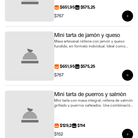
$651,95
$575,25
$767
Ver 
Mini tarta de jamón y queso
Masa artesanal rellena con jamón y queso
fundido, en formato individual. Ideal como
snack o para complementar tu pedido
$651,95
$575,25
$767
Ver 
Mini tarta de puerros y salmòn
Mini tarta con masa integral, rellena de salmón
grillado y puerros salteados. Una combinación
delicada y llena de sabor
$129,2
$114
$152
Ver 