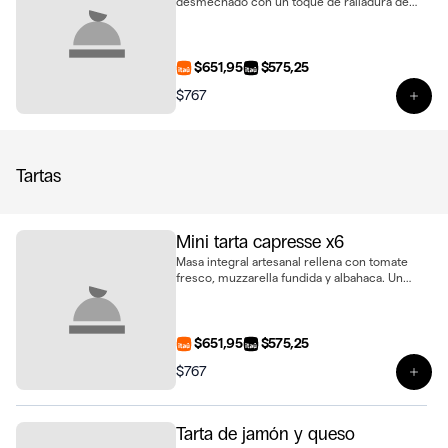
desmechado con un toque de ralladura de
limón, cebolla morada encurtida, perejil
fresco y queso crema. Ideal para sorprender
en cualquier ocasión, presentado en bandeja
de 6 unidades
$651,95
$575,25
$767
Ver 
Tartas
Mini tarta capresse x6
Masa integral artesanal rellena con tomate
fresco, muzzarella fundida y albahaca. Un
clásico capresse en formato mini, presentado
en bandeja de 6 unidades
$651,95
$575,25
$767
Ver 
Tarta de jamón y queso