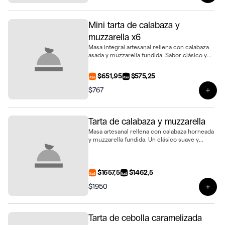
Mini tarta de calabaza y
muzzarella x6
Masa integral artesanal rellena con calabaza
asada y muzzarella fundida. Sabor clásico y
suave en formato mini, presentada en bandeja
de 6 unidades
$651,95
$575,25
$767
Ver 
Tarta de calabaza y muzzarella
Masa artesanal rellena con calabaza horneada
y muzzarella fundida. Un clásico suave y
sabroso en tamaño de 28 cm, ideal para
compartir
$1657,5
$1462,5
$1950
Ver 
Tarta de cebolla caramelizada