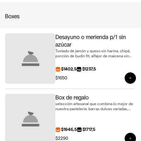
Boxes
Desayuno o merienda p/1 sin
azúcar
Tostado de jamón y queso sin harina, chipá,
porción de budín fit, alfajor de maicena sin
azúcar y jugo de naranja natural. Una opción
saludable, ideal para regalar
$1402,5
$1237,5
$1650
Ver 
Box de regalo
selección artesanal que combina lo mejor de
nuestra pastelería: barras dulces variadas,
delicados alfajores, galletas de sésamo y 2
biscotti de vainilla, presentados en una caja
lista para regalar
$1946,5
$1717,5
$2290