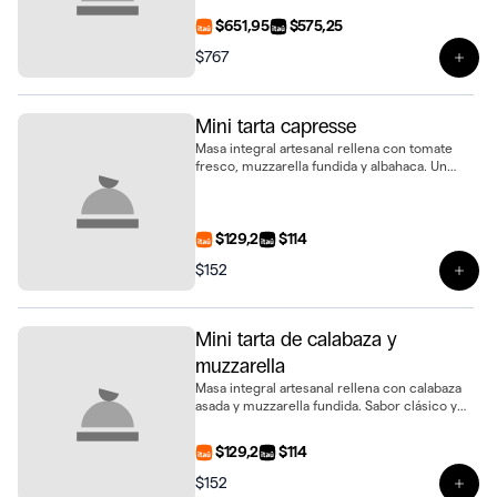
bandeja de 6 unidades
$651,95
$575,25
$767
Ver 
Mini tarta capresse
Masa integral artesanal rellena con tomate
fresco, muzzarella fundida y albahaca. Un
clásico capresse en formato mini
$129,2
$114
$152
Ver 
Mini tarta de calabaza y
muzzarella
Masa integral artesanal rellena con calabaza
asada y muzzarella fundida. Sabor clásico y
suave en formato mini
$129,2
$114
$152
Ver 