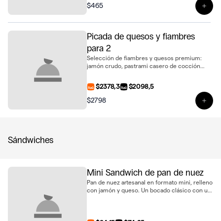
$465
Ver 
Picada de quesos y fiambres
para 2
Selección de fiambres y quesos premium:
jamón crudo, pastrami casero de cocción
lenta, queso dambo, queso de cabra, queso
massdam y queso azul. Acompañada con
$2378,3
$2098,5
dátiles, frutos secos y aceitunas marinadas.
Ideal para compartir entre dos o picar entre 4
$2798
Ver 
Sándwiches
Mini Sandwich de pan de nuez
Pan de nuez artesanal en formato mini, relleno
con jamón y queso. Un bocado clásico con un
toque gourmet