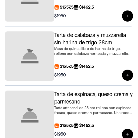
$1657,5
$1462,5
$1950
Ver 
Tarta de calabaza y muzzarella
sin harina de trigo 28cm
Masa de quinoa libre de harina de trigo,
rellena con calabaza horneada y muzzarella
fundida. Una versión diferente y sabrosa del
clásico, en tamaño de 28 cm
$1657,5
$1462,5
$1950
Ver 
Tarta de espinaca, queso crema y
parmesano
Tarta artesanal de 28 cm rellena con espinaca
fresca, queso crema y parmesano. Una receta
clásica, ideal para cualquier ocasión
$1657,5
$1462,5
$1950
Ver 