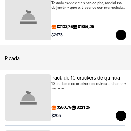
Tostado capresse en pan de pita, medialuna
de jamón y queso, 2 scones con mermelada
casera y queso untable, porción de carrot
cake, estuche de alfajores y 2 jugos de naranja
natural
$2103,75
$1856,25
$2475
Ver 
Picada
Pack de 10 crackers de quinoa
10 unidades de crackers de quinoa sin harina y
veganas
$250,75
$221,25
$295
Ver 