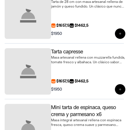
Tarta de 28 cm con masa artesanal rellena de
jamón y queso fundido. Un clásico que nunca
falla, ideal para compartir
$1657,5
$1462,5
$1950
Ver 
Tarta capresse
Masa artesanal rellena con muzzarella fundida,
tomate fresco y albahaca. Un clásico sabor
italiano en formato tarta de 28 cm, ideal para
compartir
$1657,5
$1462,5
$1950
Ver 
Mini tarta de espinaca, queso
crema y parmesano x6
Masa integral artesanal rellena con espinaca
fresca, queso crema suave y parmesano
fundido. Un bocado sabroso y delicado en