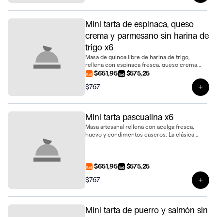
Mini tarta de espinaca, queso
crema y parmesano sin harina de
trigo x6
Masa de quinoa libre de harina de trigo,
rellena con espinaca fresca, queso crema
suave y parmesano gratinado. Una opción
$651,95
$575,25
distinta y deliciosa en formato mini tarta,
$767
presentado en bandeja de 6 unidades
Ver 
Mini tarta pascualina x6
Masa artesanal rellena con acelga fresca,
huevo y condimentos caseros. La clásica
pascualina en un práctico formato mini,
presentada en bandeja de 6 unidades
$651,95
$575,25
$767
Ver 
Mini tarta de puerro y salmòn sin