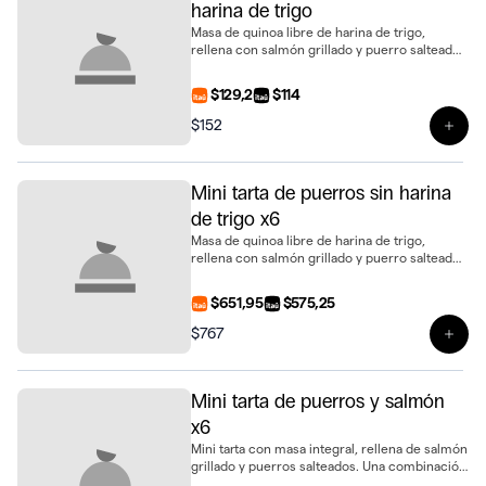
harina de trigo
Masa de quinoa libre de harina de trigo,
rellena con salmón grillado y puerro salteado.
Un bocado distinto y gourmet en formato mini
$129,2
$114
$152
Ver 
Mini tarta de puerros sin harina
de trigo x6
Masa de quinoa libre de harina de trigo,
rellena con salmón grillado y puerro salteado.
Un bocado distinto y gourmet en formato
mini, presentada en bandeja de 6 unidades
$651,95
$575,25
$767
Ver 
Mini tarta de puerros y salmón
x6
Mini tarta con masa integral, rellena de salmón
grillado y puerros salteados. Una combinación
delicada y llena de sabor, presentada en