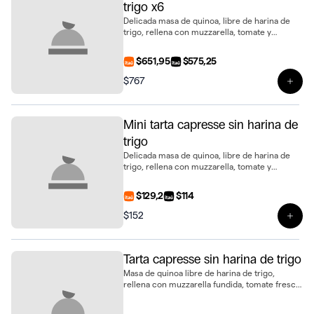
trigo x6
Delicada masa de quinoa, libre de harina de
trigo, rellena con muzzarella, tomate y
albahaca. Una opción ligera y saludable en
formato mini, presentado en bandeja de 6
$651,95
$575,25
unidades
$767
Ver 
Mini tarta capresse sin harina de
trigo
Delicada masa de quinoa, libre de harina de
trigo, rellena con muzzarella, tomate y
albahaca. Una opción ligera y saludable en
formato mini
$129,2
$114
$152
Ver 
Tarta capresse sin harina de trigo
Masa de quinoa libre de harina de trigo,
rellena con muzzarella fundida, tomate fresco
y albahaca. Una opción distinta y sabrosa en
tamaño de 28 cm, ideal para compartir