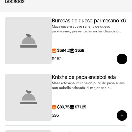
Bocados
Burecas de queso parmesano x6
Masa casera suave rellena de queso
parmesano, presentadas en bandeja de 6
unidades
$384,2
$339
$452
Ver 
Knishe de papa encebollada
Masa artesanal rellena de puré de papa suave
con cebolla salteada, al mejor estilo
tradicional
$80,75
$71,25
$95
Ver 