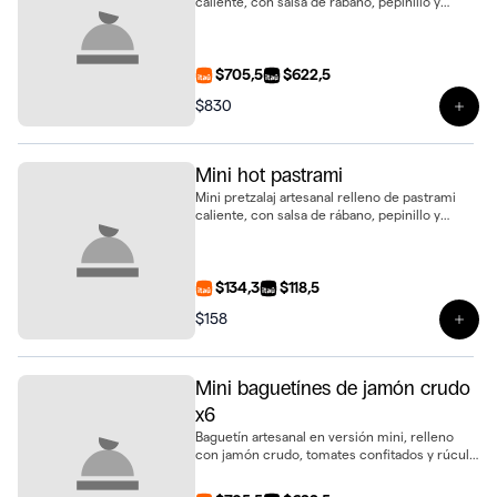
caliente, con salsa de rábano, pepinillo y
tomate fresco. Un bocado intenso y gourmet,
presentado en bandeja de 6 unidades
$705,5
$622,5
$830
Ver 
Mini hot pastrami
Mini pretzalaj artesanal relleno de pastrami
caliente, con salsa de rábano, pepinillo y
tomate fresco. Un bocado intenso y gourmet
$134,3
$118,5
$158
Ver 
Mini baguetínes de jamón crudo
x6
Baguetín artesanal en versión mini, relleno
con jamón crudo, tomates confitados y rúcula
fresca. Un bocado sabroso y sofisticado,
presentado en bandeja de 6 unidades