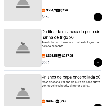
$384,2
$339
$452
Ver 
Deditos de milanesa de pollo sin
harina de trigo x6
Tira de lomo rebozada y frita hasta lograr un
dorado crocante
$325,55
$287,25
$383
Ver 
Knishes de papa encebollada x6
Masa artesanal rellena de puré de papa suave
con cebolla salteada, al mejor estilo
tradicional, presentada en bandeja de 6
unidades
$414,8
$366