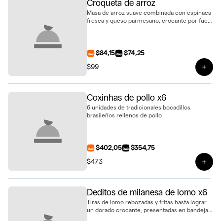
Croqueta de arroz
Masa de arroz suave combinada con espinaca
fresca y queso parmesano, crocante por fuera
y tierna por dentro
$84,15
$74,25
$99
Ver 
Coxinhas de pollo x6
6 unidades de tradicionales bocadillos
brasileños rellenos de pollo
$402,05
$354,75
$473
Ver 
Deditos de milanesa de lomo x6
Tiras de lomo rebozadas y fritas hasta lograr
un dorado crocante, presentadas en bandeja
de 6 unidades