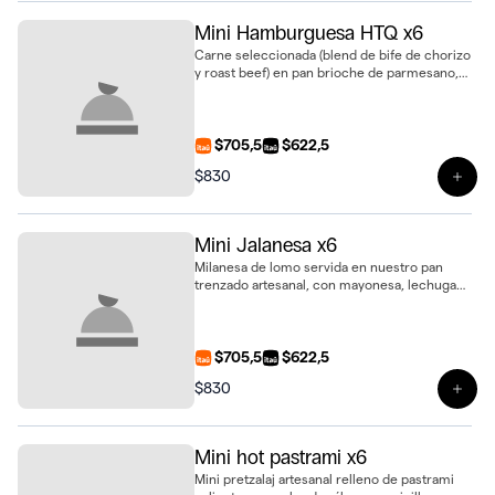
Mini Hamburguesa HTQ x6
Carne seleccionada (blend de bife de chorizo
y roast beef) en pan brioche de parmesano,
con mayonesa, queso dambo, cebolla dorada
y panceta crocante. Un bocado gourmet con
el sello HTQ, presentación mini
$705,5
$622,5
$830
Ver 
Mini Jalanesa x6
Milanesa de lomo servida en nuestro pan
trenzado artesanal, con mayonesa, lechuga
fresca, tomate y huevo. Un clásico en formato
mini, ideal para eventos o regalar,
presuentado en bandeja de 6 unidades
$705,5
$622,5
$830
Ver 
Mini hot pastrami x6
Mini pretzalaj artesanal relleno de pastrami