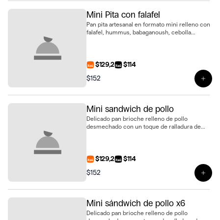
Mini Pita con falafel
Pan pita artesanal en formato mini relleno con
falafel, hummus, babaganoush, cebolla
morada encurtida y pepino encurtido. Fresca y
saludable
$129,2
$114
$152
Ver p
Mini sandwich de pollo
Delicado pan brioche relleno de pollo
desmechado con un toque de ralladura de
limón, cebolla morada encurtida, perejil
fresco y queso crema. Ideal para sorprender
en cualquier ocasión
$129,2
$114
$152
Ver 
Mini sándwich de pollo x6
Delicado pan brioche relleno de pollo