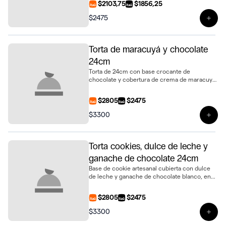
$2103,75
$1856,25
$2475
Ver 
Torta de maracuyá y chocolate
24cm
Torta de 24cm con base crocante de
chocolate y cobertura de crema de maracuyá.
Fresca, equilibrada y deliciosa para compartir
$2805
$2475
$3300
Ver 
Torta cookies, dulce de leche y
ganache de chocolate 24cm
Base de cookie artesanal cubierta con dulce
de leche y ganache de chocolate blanco, en
tamaño de 24cm de diámetro
$2805
$2475
$3300
Ver 