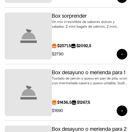
Ver 
Box sorprender
Un mix irresistible de sabores dulces y
salados: 2 mini bagels de salmón, 2 mini
baguettines de jamón crudo, 2 mini
sándwiches de pan de nuez con jamón y
queso, 2 mini sándwiches de pollo con
tomate, huevo duro y mayonesa, 2 mini
$2371,5
$2092,5
scones de queso, 2 bollos, 2 mini tartaletas de
$2790
limón y merengue, 2 budincitos de limón y
Ver 
amapola, 2 alfajores de vainilla, 2 cookies
medianas, 2 brownies con dulce de leche y
ganache, 2 bowls de frutas frescas y 2 jugos
Box desayuno o merienda para 1
de naranja natural
Tostado de jamón y queso en pan de pita, scon
con mermelada casera y queso untable, budín
marmolado, alfajor de cookie con dulce de
leche, 3 biscotti de vainilla y jugo de naranja
fresco
$1436,5
$1267,5
$1690
Ver 
Box desayuno o merienda para 2