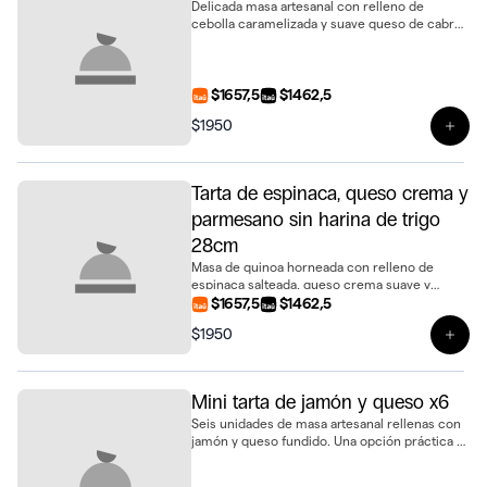
Delicada masa artesanal con relleno de
cebolla caramelizada y suave queso de cabra.
Una tarta elegante y llena de sabor en tamaño
de 28 cm
$1657,5
$1462,5
$1950
Ver 
Tarta de espinaca, queso crema y
parmesano sin harina de trigo
28cm
Masa de quinoa horneada con relleno de
espinaca salteada, queso crema suave y
parmesano gratinado. Una propuesta delicada
$1657,5
$1462,5
y sofisticada, libre de trigo, de 28cm
$1950
Ver 
Mini tarta de jamón y queso x6
Seis unidades de masa artesanal rellenas con
jamón y queso fundido. Una opción práctica y
sabrosa para compartir