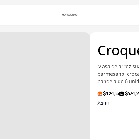
Croque
Masa de arroz su
parmesano, croca
bandeja de 6 uni
$424,15
$374,
$499