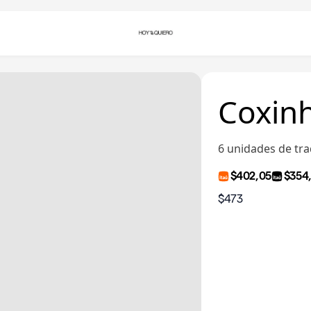
Coxinh
6 unidades de tra
$402,05
$354
$473