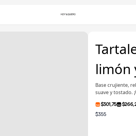
Tartal
limón
Base crujiente, r
suave y tostado. ¡
$301,75
$266,
$355