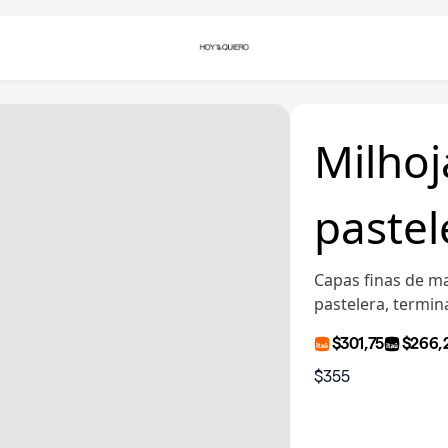
Milhoj
pastel
Capas finas de ma
pastelera, termi
$301,75
$266,
$355