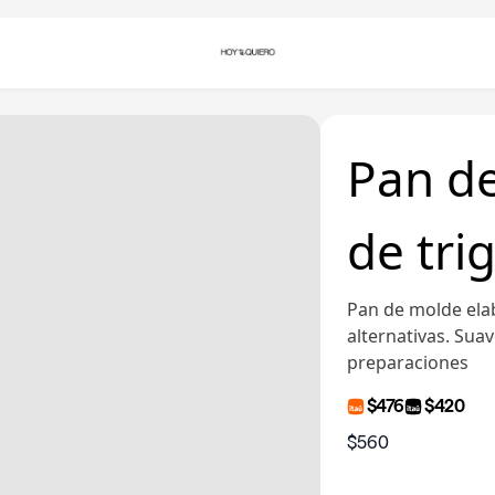
Pan de
de tri
Pan de molde elab
alternativas. Suave
preparaciones
$476
$420
$560