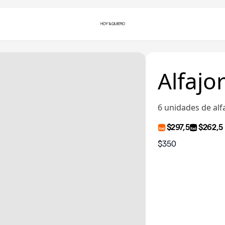
Alfajor
6 unidades de alfa
$297,5
$262,5
$350