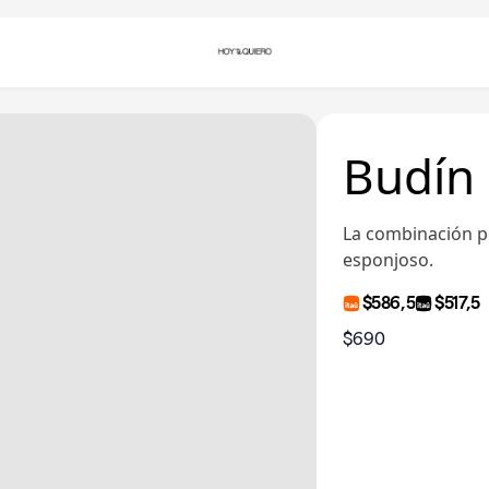
Budín
La combinación pe
esponjoso.
$586,5
$517,5
$690