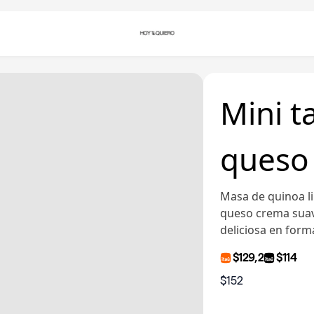
Mini t
queso 
Masa de quinoa li
queso crema suav
deliciosa en form
$129,2
$114
$152