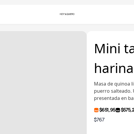
Mini t
harina
Masa de quinoa li
puerro salteado. 
presentada en ba
$651,95
$575,
$767